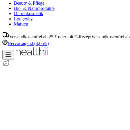
Beauty & Pflege
Bio- & Naturprodukte
Dermokosmetik
Longevity
Marken
Versandkostenfrei ab 25 € oder mit E-Rezept
Versandkostenfrei ab
Hervorragend
(4,66/5)