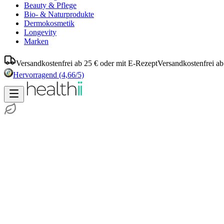
Beauty & Pflege
Bio- & Naturprodukte
Dermokosmetik
Longevity
Marken
Versandkostenfrei ab 25 € oder mit E-Rezept
Versandkostenfrei ab
Hervorragend
(4,66/5)