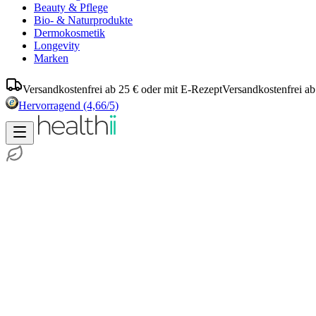
Beauty & Pflege
Bio- & Naturprodukte
Dermokosmetik
Longevity
Marken
Versandkostenfrei ab 25 € oder mit E-Rezept
Versandkostenfrei ab
Hervorragend
(4,66/5)