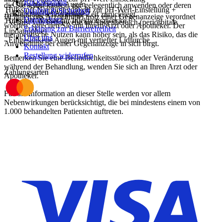
Rücksendung
- Offen bleibende Augen
die Sie selbst kaufen, nur gelegentlich anwenden oder deren
Hilfsstoff Natriumhydroxid zur pH-Wert-Einstellung
+
Qualität & Sicherheit
- Rückzug des Augenlids
Anwendung schon einige Zeit zurückliegt.
Ist Ihnen das Arzneimittel trotz einer Gegenanzeige verordnet
Datenschutz
Hilfsstoff Wasser für Injektionszwecke
+
- Verlust von Fettgewebe im Augenbereich (periorbitale
worden, sprechen Sie mit Ihrem Arzt oder Apotheker. Der
Erklärung zur Barrierefreiheit
Lipoatrophie)
therapeutische Nutzen kann höher sein, als das Risiko, das die
Über uns
- Eingesunkene Augen mit vertiefter Lidfurche
Anwendung bei einer Gegenanzeige in sich birgt.
Kontakt
Bestellung widerrufen
Bemerken Sie eine Befindlichkeitsstörung oder Veränderung
während der Behandlung, wenden Sie sich an Ihren Arzt oder
Zahlungsarten
Apotheker.
Für die Information an dieser Stelle werden vor allem
Nebenwirkungen berücksichtigt, die bei mindestens einem von
1.000 behandelten Patienten auftreten.