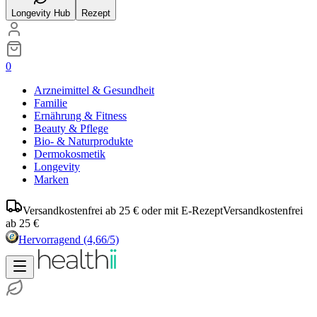
Longevity Hub
Rezept
0
Arzneimittel & Gesundheit
Familie
Ernährung & Fitness
Beauty & Pflege
Bio- & Naturprodukte
Dermokosmetik
Longevity
Marken
Versandkostenfrei ab 25 € oder mit E-Rezept
Versandkostenfrei
ab 25 €
Hervorragend
(4,66/5)