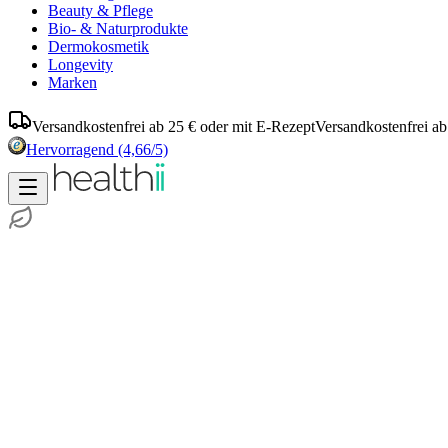
Beauty & Pflege
Bio- & Naturprodukte
Dermokosmetik
Longevity
Marken
Versandkostenfrei ab 25 € oder mit E-Rezept
Versandkostenfrei ab
Hervorragend
(4,66/5)