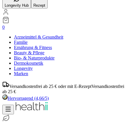
Longevity Hub
Rezept
0
Arzneimittel & Gesundheit
Familie
Ernährung & Fitness
Beauty & Pflege
Bio- & Naturprodukte
Dermokosmetik
Longevity
Marken
Versandkostenfrei ab 25 € oder mit E-Rezept
Versandkostenfrei
ab 25 €
Hervorragend
(4,66/5)