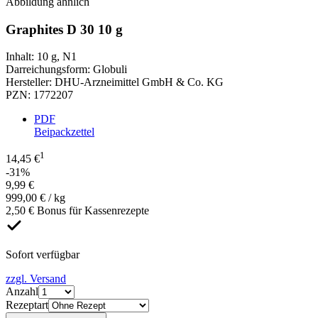
Abbildung ähnlich
Graphites D 30 10 g
Inhalt
:
10 g
,
N1
Darreichungsform
:
Globuli
Hersteller
:
DHU-Arzneimittel GmbH & Co. KG
PZN
:
1772207
PDF
Beipackzettel
1
14,45 €
-31%
9,99 €
999,00 € / kg
2,50 € Bonus für Kassenrezepte
Sofort verfügbar
zzgl. Versand
Anzahl
Rezeptart