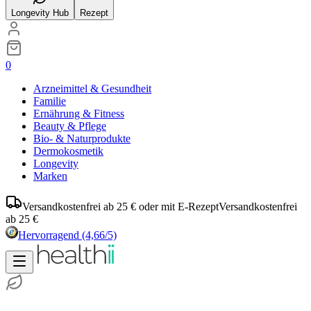
Longevity Hub
Rezept
0
Arzneimittel & Gesundheit
Familie
Ernährung & Fitness
Beauty & Pflege
Bio- & Naturprodukte
Dermokosmetik
Longevity
Marken
Versandkostenfrei ab 25 € oder mit E-Rezept
Versandkostenfrei
ab 25 €
Hervorragend
(4,66/5)