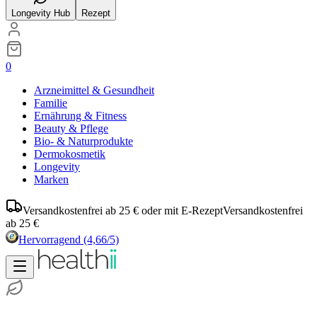
Longevity Hub
Rezept
0
Arzneimittel & Gesundheit
Familie
Ernährung & Fitness
Beauty & Pflege
Bio- & Naturprodukte
Dermokosmetik
Longevity
Marken
Versandkostenfrei ab 25 € oder mit E-Rezept
Versandkostenfrei
ab 25 €
Hervorragend
(4,66/5)