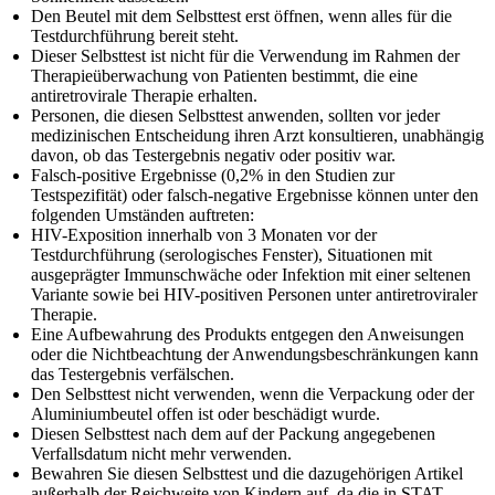
Den Beutel mit dem Selbsttest erst öffnen, wenn alles für die
Testdurchführung bereit steht.
Dieser Selbsttest ist nicht für die Verwendung im Rahmen der
Therapieüberwachung von Patienten bestimmt, die eine
antiretrovirale Therapie erhalten.
Personen, die diesen Selbsttest anwenden, sollten vor jeder
medizinischen Entscheidung ihren Arzt konsultieren, unabhängig
davon, ob das Testergebnis negativ oder positiv war.
Falsch-positive Ergebnisse (0,2% in den Studien zur
Testspezifität) oder falsch-negative Ergebnisse können unter den
folgenden Umständen auftreten:
HIV-Exposition innerhalb von 3 Monaten vor der
Testdurchführung (serologisches Fenster), Situationen mit
ausgeprägter Immunschwäche oder Infektion mit einer seltenen
Variante sowie bei HIV-positiven Personen unter antiretroviraler
Therapie.
Eine Aufbewahrung des Produkts entgegen den Anweisungen
oder die Nichtbeachtung der Anwendungsbeschränkungen kann
das Testergebnis verfälschen.
Den Selbsttest nicht verwenden, wenn die Verpackung oder der
Aluminiumbeutel offen ist oder beschädigt wurde.
Diesen Selbsttest nach dem auf der Packung angegebenen
Verfallsdatum nicht mehr verwenden.
Bewahren Sie diesen Selbsttest und die dazugehörigen Artikel
außerhalb der Reichweite von Kindern auf, da die in STAT-