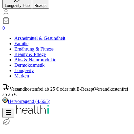
Longevity Hub
Rezept
0
Arzneimittel & Gesundheit
Familie
Ernährung & Fitness
Beauty & Pflege
Bio- & Naturprodukte
Dermokosmetik
Longevity
Marken
Versandkostenfrei ab 25 € oder mit E-Rezept
Versandkostenfrei
ab 25 €
Hervorragend
(4,66/5)