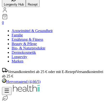
Longevity Hub
Rezept
0
Arzneimittel & Gesundheit
Familie
Ernährung & Fitness
Beauty & Pflege
Bio- & Naturprodukte
Dermokosmetik
Longevity
Marken
Versandkostenfrei ab 25 € oder mit E-Rezept
Versandkostenfrei
ab 25 €
Hervorragend
(4,66/5)