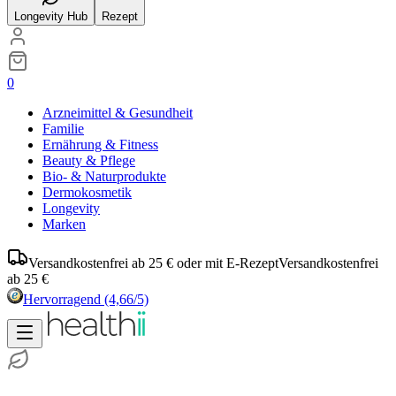
Longevity Hub
Rezept
0
Arzneimittel & Gesundheit
Familie
Ernährung & Fitness
Beauty & Pflege
Bio- & Naturprodukte
Dermokosmetik
Longevity
Marken
Versandkostenfrei ab 25 € oder mit E-Rezept
Versandkostenfrei
ab 25 €
Hervorragend
(4,66/5)