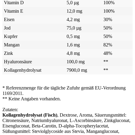
Vitamin D
5,0 µg
100%
Vitamin E
12,0 mg
100%
Eisen
4,2 mg
30%
Jod
75,0 µg
50%
Kupfer
0,5 mg
50%
Mangan
1,6 mg
82%
Zink
4,8 mg
48%
Hyaluronsäure
100,0 mg
**
Kollagenhydrolysat
7900,0 mg
**
* Referenzmenge für die tägliche Zufuhr gemäß EU-Verordnung
1169/2011.
** Keine Angaben vorhanden.
Zutaten:
Kollagenhydrolysat (Fisch)
, Dextrose, Aroma, Säuerungsmittel:
Citronensäure, Natriumhyaluronat, L-Ascorbinsäure, Zinkgluconat,
Eisengluconat, Beta-Carotin, D-alpha-Tocopherylacetat,
Süßungsmittel: Steviolglycoside aus Stevia, Mangangluconat,