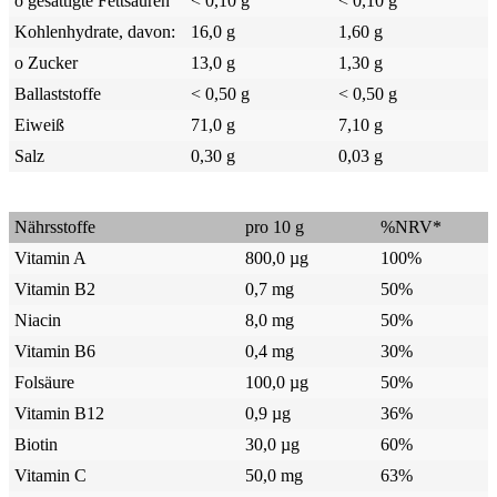
o gesättigte Fettsäuren
< 0,10 g
< 0,10 g
Kohlenhydrate, davon:
16,0 g
1,60 g
o Zucker
13,0 g
1,30 g
Ballaststoffe
< 0,50 g
< 0,50 g
Eiweiß
71,0 g
7,10 g
Salz
0,30 g
0,03 g
Nährsstoffe
pro 10 g
%NRV*
Vitamin A
800,0 µg
100%
Vitamin B2
0,7 mg
50%
Niacin
8,0 mg
50%
Vitamin B6
0,4 mg
30%
Folsäure
100,0 µg
50%
Vitamin B12
0,9 µg
36%
Biotin
30,0 µg
60%
Vitamin C
50,0 mg
63%