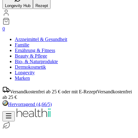
Longevity Hub
Rezept
0
Arzneimittel & Gesundheit
Familie
Ernährung & Fitness
Beauty & Pflege
Bio- & Naturprodukte
Dermokosmetik
Longevity
Marken
Versandkostenfrei ab 25 € oder mit E-Rezept
Versandkostenfrei
ab 25 €
Hervorragend
(4,66/5)