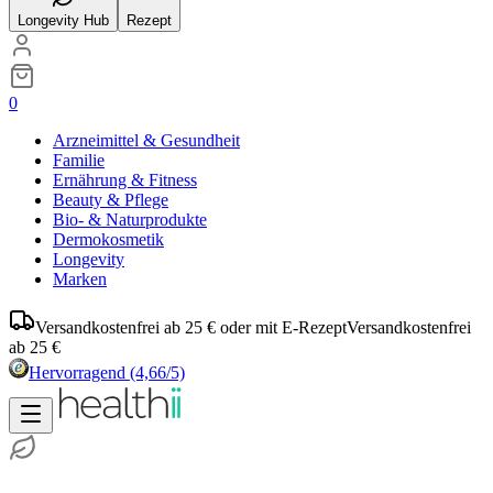
Longevity Hub
Rezept
0
Arzneimittel & Gesundheit
Familie
Ernährung & Fitness
Beauty & Pflege
Bio- & Naturprodukte
Dermokosmetik
Longevity
Marken
Versandkostenfrei ab 25 € oder mit E-Rezept
Versandkostenfrei
ab 25 €
Hervorragend
(4,66/5)