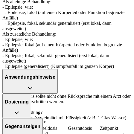
Als alleinige Behandlung:
- Epilepsie, wie:
- Epilepsie, fokal (auf einen Körperteil oder Funktion begrenzte
Anfälle)
- Epilepsie, fokal, sekundär generalisiert (erst lokal, dann
ausgeweitet)
Als zusätzliche Behandlung:
- Epilepsie, wie:
- Epilepsie, fokal (auf einen Körperteil oder Funktion begrenzte
Anfälle)
- Epilepsie, fokal, sekundär generalisiert (erst lokal, dann
ausgeweitet)
- Epilepsie (generalisiert) (Krampfanfall im ganzen Körper)
Anwendungshinweise
Die Gesamtdosis sollte nicht ohne Rücksprache mit einem Arzt oder
Apotheker überschritten werden.
Dosierung
Art der Anwendung?
Nehmen Sie das Arzneimittel mit Flüssigkeit (z.B. 1 Glas Wasser)
Bei schweren Formen:
ein.
Gegenanzeigen
Personenkreis
Einzeldosis
Gesamtdosis
Zeitpunkt
Dauer der Anwendung?