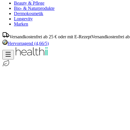
Beauty & Pflege
Bio- & Naturprodukte
Dermokosmetik
Longevity
Marken
Versandkostenfrei ab 25 € oder mit E-Rezept
Versandkostenfrei ab
Hervorragend
(4,66/5)