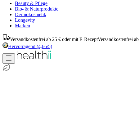
Beauty & Pflege
Bio- & Naturprodukte
Dermokosmetik
Longevity
Marken
Versandkostenfrei ab 25 € oder mit E-Rezept
Versandkostenfrei ab
Hervorragend
(4,66/5)