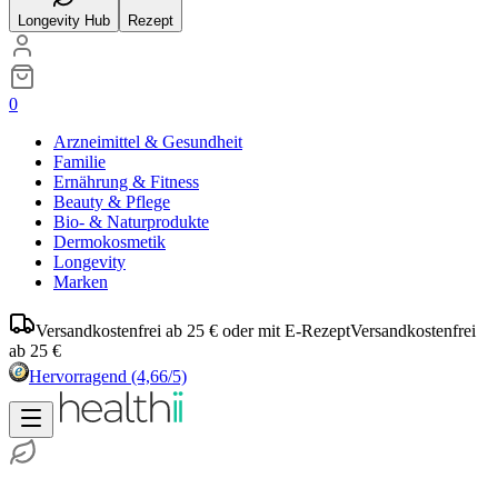
Longevity Hub
Rezept
0
Arzneimittel & Gesundheit
Familie
Ernährung & Fitness
Beauty & Pflege
Bio- & Naturprodukte
Dermokosmetik
Longevity
Marken
Versandkostenfrei ab 25 € oder mit E-Rezept
Versandkostenfrei
ab 25 €
Hervorragend
(4,66/5)