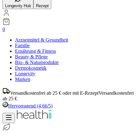
Longevity Hub
Rezept
0
Arzneimittel & Gesundheit
Familie
Ernährung & Fitness
Beauty & Pflege
Bio- & Naturprodukte
Dermokosmetik
Longevity
Marken
Versandkostenfrei ab 25 € oder mit E-Rezept
Versandkostenfrei
ab 25 €
Hervorragend
(4,66/5)