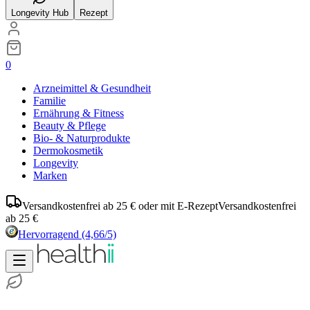
Longevity Hub
Rezept
0
Arzneimittel & Gesundheit
Familie
Ernährung & Fitness
Beauty & Pflege
Bio- & Naturprodukte
Dermokosmetik
Longevity
Marken
Versandkostenfrei ab 25 € oder mit E-Rezept
Versandkostenfrei
ab 25 €
Hervorragend
(4,66/5)