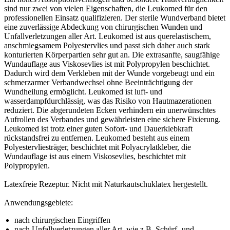
sind nur zwei von vielen Eigenschaften, die Leukomed für den
professionellen Einsatz qualifizieren. Der sterile Wundverband bietet
eine zuverlässige Abdeckung von chirurgischen Wunden und
Unfallverletzungen aller Art. Leukomed ist aus querelastischem,
anschmiegsamem Polyestervlies und passt sich daher auch stark
konturierten Körperpartien sehr gut an. Die extrasanfte, saugfähige
Wundauflage aus Viskosevlies ist mit Polypropylen beschichtet.
Dadurch wird dem Verkleben mit der Wunde vorgebeugt und ein
schmerzarmer Verbandwechsel ohne Beeinträchtigung der
Wundheilung ermöglicht. Leukomed ist luft- und
wasserdampfdurchlässig, was das Risiko von Hautmazerationen
reduziert. Die abgerundeten Ecken verhindern ein unerwünschtes
Aufrollen des Verbandes und gewährleisten eine sichere Fixierung.
Leukomed ist trotz einer guten Sofort- und Dauerklebkraft
rückstandsfrei zu entfernen. Leukomed besteht aus einem
Polyestervliesträger, beschichtet mit Polyacrylatkleber, die
Wundauflage ist aus einem Viskosevlies, beschichtet mit
Polypropylen.
Latexfreie Rezeptur. Nicht mit Naturkautschuklatex hergestellt.
Anwendungsgebiete:
nach chirurgischen Eingriffen
nach Unfallverletzungen aller Art, wie z.B. Schürf- und