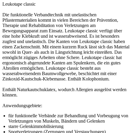
Leukotape classic
Die funktionelle Verbandtechnik mit unelastischen
Pflastermaterialien kommt in vielen Bereichen der Prävention,
Therapie und Rehabilitation von Verletzungen am
Bewegungsapparat zum Einsatz. Leukotape classic verfügt über
eine hohe Klebkraft und ist wasserabweisend. Es ist besonders
zugfest und unelastisch. Die Kanten von Leukotape classic haben
einen Zackenschnitt. Mit einem kurzem Ruck lässt sich das Material
sowohl in Quer- als auch in Längsrichtung leicht einreißen. Das
ermöglicht zügiges Arbeiten ohne Schere. Leukotape classic hat
ergonomisch abgerundete Kanten am Spulenkern, die ein gutes
Abrollen ermöglichen. Leukotape classic besteht aus
wasserabweisendem Baumwollgewebe, beschichtet mit einer
Zinkoxid-Kautschuk-Klebemasse. Enthält Kolophonium.
Enthält Naturkautschuklatex, wodurch Allergien ausgelöst werden
können.
Anwendungsgebiete:
für funktionelle Verbände zur Behandlung und Vorbeugung von
Verletzungen von Muskeln, Bändern und Gelenken
starre Gelenkimmobilisierung
Sportverletzungen (Zerrungen und Verstauchungen)