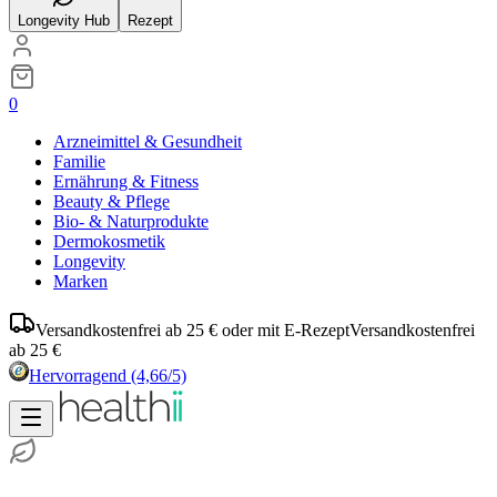
Longevity Hub
Rezept
0
Arzneimittel & Gesundheit
Familie
Ernährung & Fitness
Beauty & Pflege
Bio- & Naturprodukte
Dermokosmetik
Longevity
Marken
Versandkostenfrei ab 25 € oder mit E-Rezept
Versandkostenfrei
ab 25 €
Hervorragend
(4,66/5)