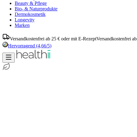
Beauty & Pflege
Bio- & Naturprodukte
Dermokosmetik
Longevity
Marken
Versandkostenfrei ab 25 € oder mit E-Rezept
Versandkostenfrei ab
Hervorragend
(4,66/5)