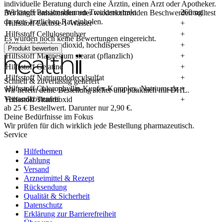
individuelle Beratung durch eine Ärztin, einen Arzt oder Apotheker.
Wirkstoff Passionsblumen-Trockenextrakt
260mg
Bei länger anhaltenden oder wiederkehrenden Beschwerden solltest
du stets ärztlichen Rat einholen.
Hilfsstoff Lactose-1-Wasser
+
Hilfsstoff Cellulosepulver
+
Es wurden noch keine Bewertungen eingereicht.
Hilfsstoff Siliciumdioxid, hochdisperses
+
Produkt bewerten
Hilfsstoff Magnesium stearat (pflanzlich)
+
Hilfsstoff Gelatine
+
Hilfsstoff Natriumdodecylsulfat
+
Schnell & zuverlässig geliefert
Hilfsstoff Chlorophyllin-Kupfer-Komplex, Natriumsalz
+
Wir liefern deine Bestellung sicher und
pünktlich
mit
DHL
.
Versandkostenfrei
Hilfsstoff Titandioxid
+
ab
25
€
Bestellwert. Darunter nur
2,90
€
.
Deine Bedürfnisse im Fokus
Wir prüfen für dich wirklich
jede
Bestellung pharmazeutisch.
Service
Hilfethemen
Zahlung
Versand
Arzneimittel & Rezept
Rücksendung
Qualität & Sicherheit
Datenschutz
Erklärung zur Barrierefreiheit