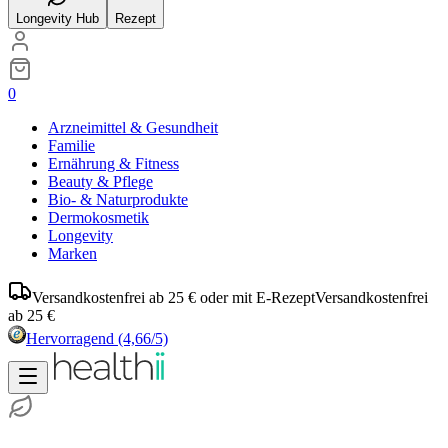
Longevity Hub
Rezept
0
Arzneimittel & Gesundheit
Familie
Ernährung & Fitness
Beauty & Pflege
Bio- & Naturprodukte
Dermokosmetik
Longevity
Marken
Versandkostenfrei ab 25 € oder mit E-Rezept
Versandkostenfrei
ab 25 €
Hervorragend
(4,66/5)