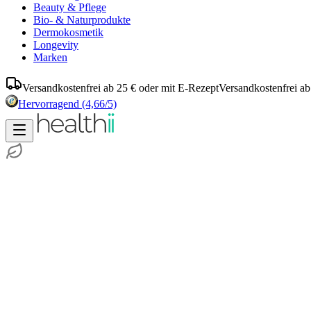
Beauty & Pflege
Bio- & Naturprodukte
Dermokosmetik
Longevity
Marken
Versandkostenfrei ab 25 € oder mit E-Rezept
Versandkostenfrei ab
Hervorragend
(4,66/5)