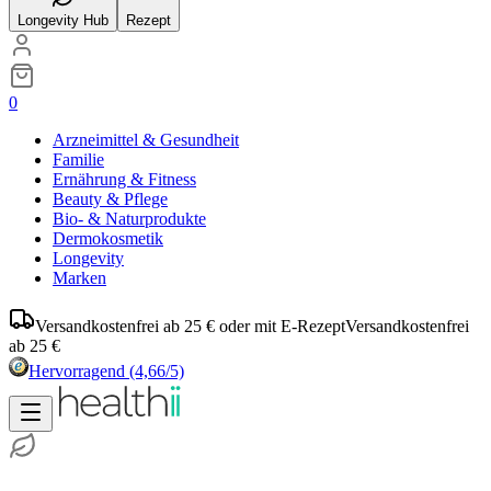
Longevity Hub
Rezept
0
Arzneimittel & Gesundheit
Familie
Ernährung & Fitness
Beauty & Pflege
Bio- & Naturprodukte
Dermokosmetik
Longevity
Marken
Versandkostenfrei ab 25 € oder mit E-Rezept
Versandkostenfrei
ab 25 €
Hervorragend
(4,66/5)