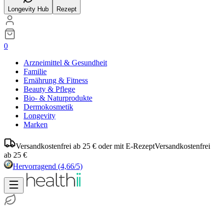
Longevity Hub
Rezept
0
Arzneimittel & Gesundheit
Familie
Ernährung & Fitness
Beauty & Pflege
Bio- & Naturprodukte
Dermokosmetik
Longevity
Marken
Versandkostenfrei ab 25 € oder mit E-Rezept
Versandkostenfrei
ab 25 €
Hervorragend
(4,66/5)