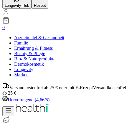
Longevity Hub
Rezept
0
Arzneimittel & Gesundheit
Familie
Ernährung & Fitness
Beauty & Pflege
Bio- & Naturprodukte
Dermokosmetik
Longevity
Marken
Versandkostenfrei ab 25 € oder mit E-Rezept
Versandkostenfrei
ab 25 €
Hervorragend
(4,66/5)