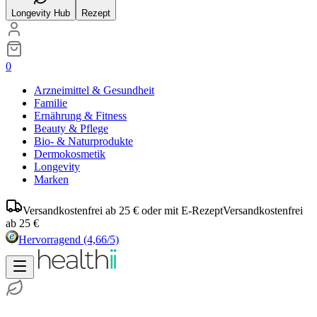
Longevity Hub
Rezept
0
Arzneimittel & Gesundheit
Familie
Ernährung & Fitness
Beauty & Pflege
Bio- & Naturprodukte
Dermokosmetik
Longevity
Marken
Versandkostenfrei ab 25 € oder mit E-Rezept
Versandkostenfrei
ab 25 €
Hervorragend
(4,66/5)