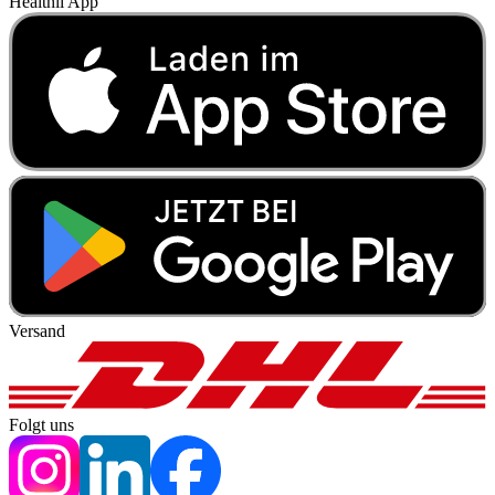
Healthii App
Versand
Folgt uns