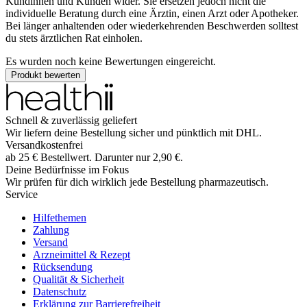
Kundinnen und Kunden wider. Sie ersetzen jedoch nicht die
individuelle Beratung durch eine Ärztin, einen Arzt oder Apotheker.
Bei länger anhaltenden oder wiederkehrenden Beschwerden solltest
du stets ärztlichen Rat einholen.
Es wurden noch keine Bewertungen eingereicht.
Produkt bewerten
Schnell & zuverlässig geliefert
Wir liefern deine Bestellung sicher und
pünktlich
mit
DHL
.
Versandkostenfrei
ab
25
€
Bestellwert. Darunter nur
2,90
€
.
Deine Bedürfnisse im Fokus
Wir prüfen für dich wirklich
jede
Bestellung pharmazeutisch.
Service
Hilfethemen
Zahlung
Versand
Arzneimittel & Rezept
Rücksendung
Qualität & Sicherheit
Datenschutz
Erklärung zur Barrierefreiheit