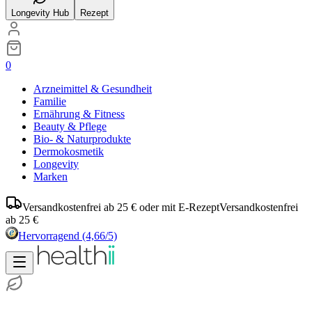
Longevity Hub
Rezept
0
Arzneimittel & Gesundheit
Familie
Ernährung & Fitness
Beauty & Pflege
Bio- & Naturprodukte
Dermokosmetik
Longevity
Marken
Versandkostenfrei ab 25 € oder mit E-Rezept
Versandkostenfrei
ab 25 €
Hervorragend
(4,66/5)