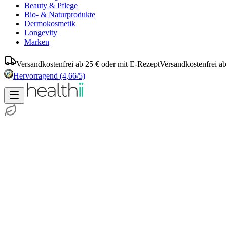
Beauty & Pflege
Bio- & Naturprodukte
Dermokosmetik
Longevity
Marken
Versandkostenfrei ab 25 € oder mit E-Rezept
Versandkostenfrei ab
Hervorragend
(4,66/5)