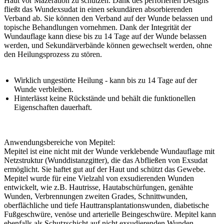
Haut vor Mazeration zu schützen. Dank des perforierten Designs
fließt das Wundexsudat in einen sekundären absorbierenden
Verband ab. Sie können den Verband auf der Wunde belassen und
topische Behandlungen vornehmen. Dank der Integrität der
Wundauflage kann diese bis zu 14 Tage auf der Wunde belassen
werden, und Sekundärverbände können gewechselt werden, ohne
den Heilungsprozess zu stören.
Wirklich ungestörte Heilung - kann bis zu 14 Tage auf der
Wunde verbleiben.
Hinterlässt keine Rückstände und behält die funktionellen
Eigenschaften dauerhaft.
Anwendungsbereiche von Mepitel:
Mepitel ist eine nicht mit der Wunde verklebende Wundauflage mit
Netzstruktur (Wunddistanzgitter), die das Abfließen von Exsudat
ermöglicht. Sie haftet gut auf der Haut und schützt das Gewebe.
Mepitel wurde für eine Vielzahl von exsudierenden Wunden
entwickelt, wie z.B. Hautrisse, Hautabschürfungen, genähte
Wunden, Verbrennungen zweiten Grades, Schnittwunden,
oberflächliche und tiefe Hauttransplantationswunden, diabetische
Fußgeschwüre, venöse und arterielle Beingeschwüre. Mepitel kann
ebenfalls als Schutzschicht auf nicht exsudierenden Wunden,