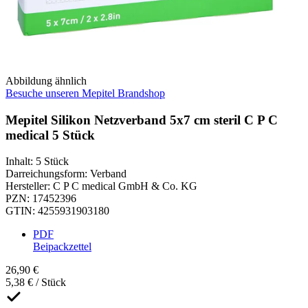
Abbildung ähnlich
Besuche unseren Mepitel Brandshop
Mepitel Silikon Netzverband 5x7 cm steril C P C
medical 5 Stück
Inhalt
:
5 Stück
Darreichungsform
:
Verband
Hersteller
:
C P C medical GmbH & Co. KG
PZN
:
17452396
GTIN
:
4255931903180
PDF
Beipackzettel
26,90 €
5,38 € / Stück