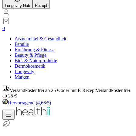
Longevity Hub
Rezept
0
Arzneimittel & Gesundheit
Familie
Ernährung & Fitness
Beauty & Pflege
Bio- & Naturprodukte
Dermokosmetik
Longevity
Marken
Versandkostenfrei ab 25 € oder mit E-Rezept
Versandkostenfrei
ab 25 €
Hervorragend
(4,66/5)