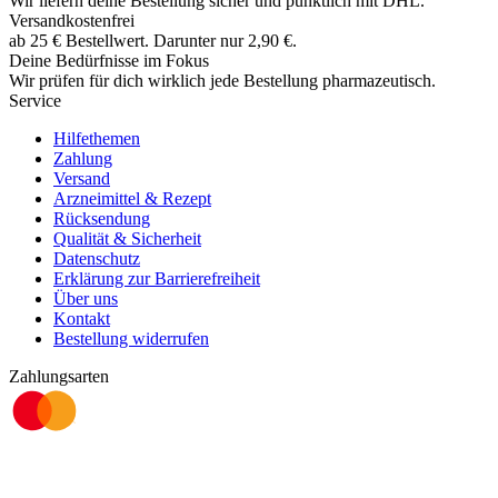
Wir liefern deine Bestellung sicher und
pünktlich
mit
DHL
.
Versandkostenfrei
ab
25
€
Bestellwert. Darunter nur
2,90
€
.
Deine Bedürfnisse im Fokus
Wir prüfen für dich wirklich
jede
Bestellung pharmazeutisch.
Service
Hilfethemen
Zahlung
Versand
Arzneimittel & Rezept
Rücksendung
Qualität & Sicherheit
Datenschutz
Erklärung zur Barrierefreiheit
Über uns
Kontakt
Bestellung widerrufen
Zahlungsarten