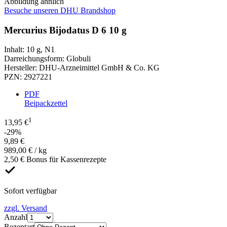
Abbildung ähnlich
Besuche unseren DHU Brandshop
Mercurius Bijodatus D 6 10 g
Inhalt
:
10 g
,
N1
Darreichungsform
:
Globuli
Hersteller
:
DHU-Arzneimittel GmbH & Co. KG
PZN
:
2927221
PDF
Beipackzettel
1
13,95 €
-29%
9,89 €
989,00 € / kg
2,50 € Bonus für Kassenrezepte
Sofort verfügbar
zzgl. Versand
Anzahl
Rezeptart