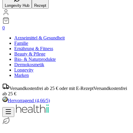
Longevity Hub
Rezept
0
Arzneimittel & Gesundheit
Familie
Ernährung & Fitness
Beauty & Pflege
Bio- & Naturprodukte
Dermokosmetik
Longevity
Marken
Versandkostenfrei ab 25 € oder mit E-Rezept
Versandkostenfrei
ab 25 €
Hervorragend
(4,66/5)