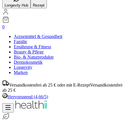
Longevity Hub
Rezept
0
Arzneimittel & Gesundheit
Familie
Ernährung & Fitness
Beauty & Pflege
Bio- & Naturprodukte
Dermokosmetik
Longevity
Marken
Versandkostenfrei ab 25 € oder mit E-Rezept
Versandkostenfrei
ab 25 €
Hervorragend
(4,66/5)