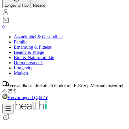
Longevity Hub
Rezept
0
Arzneimittel & Gesundheit
Familie
Ernährung & Fitness
Beauty & Pflege
Bio- & Naturprodukte
Dermokosmetik
Longevity
Marken
Versandkostenfrei ab 25 € oder mit E-Rezept
Versandkostenfrei
ab 25 €
Hervorragend
(4,66/5)