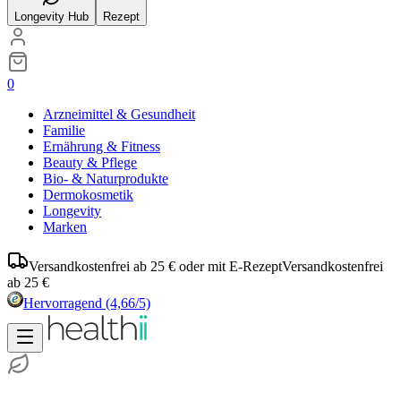
Longevity Hub
Rezept
0
Arzneimittel & Gesundheit
Familie
Ernährung & Fitness
Beauty & Pflege
Bio- & Naturprodukte
Dermokosmetik
Longevity
Marken
Versandkostenfrei ab 25 € oder mit E-Rezept
Versandkostenfrei
ab 25 €
Hervorragend
(4,66/5)