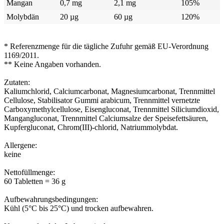
Mangan
0,7 mg
2,1 mg
105%
Molybdän
20 µg
60 µg
120%
* Referenzmenge für die tägliche Zufuhr gemäß EU-Verordnung
1169/2011.
** Keine Angaben vorhanden.
Zutaten:
Kaliumchlorid, Calciumcarbonat, Magnesiumcarbonat, Trennmittel
Cellulose, Stabilisator Gummi arabicum, Trennmittel vernetzte
Carboxymethylcellulose, Eisengluconat, Trennmittel Siliciumdioxid,
Mangangluconat, Trennmittel Calciumsalze der Speisefettsäuren,
Kupfergluconat, Chrom(III)-chlorid, Natriummolybdat.
Allergene:
keine
Nettofüllmenge:
60 Tabletten = 36 g
Aufbewahrungsbedingungen:
Kühl (5°C bis 25°C) und trocken aufbewahren.