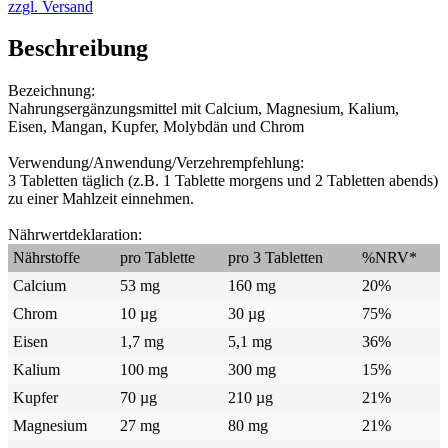
zzgl. Versand
Beschreibung
Bezeichnung:
Nahrungsergänzungsmittel mit Calcium, Magnesium, Kalium,
Eisen, Mangan, Kupfer, Molybdän und Chrom
Verwendung/Anwendung/Verzehrempfehlung:
3 Tabletten täglich (z.B. 1 Tablette morgens und 2 Tabletten abends)
zu einer Mahlzeit einnehmen.
Nährwertdeklaration:
Nährstoffe
pro Tablette
pro 3 Tabletten
%NRV*
Calcium
53 mg
160 mg
20%
Chrom
10 µg
30 µg
75%
Eisen
1,7 mg
5,1 mg
36%
Kalium
100 mg
300 mg
15%
Kupfer
70 µg
210 µg
21%
Magnesium
27 mg
80 mg
21%