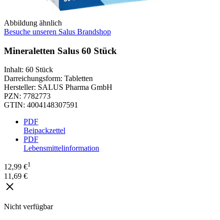
Abbildung ähnlich
Besuche unseren Salus Brandshop
Mineraletten Salus 60 Stück
Inhalt
:
60 Stück
Darreichungsform
:
Tabletten
Hersteller
:
SALUS Pharma GmbH
PZN
:
7782773
GTIN
:
4004148307591
PDF
Beipackzettel
PDF
Lebensmittelinformation
1
12,99 €
11,69 €
Nicht verfügbar