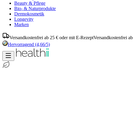
Beauty & Pflege
Bio- & Naturprodukte
Dermokosmetik
Longevity
Marken
Versandkostenfrei ab 25 € oder mit E-Rezept
Versandkostenfrei ab
Hervorragend
(4,66/5)