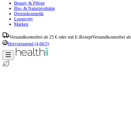
Beauty & Pflege
Bio- & Naturprodukte
Dermokosmetik
Longevity
Marken
Versandkostenfrei ab 25 € oder mit E-Rezept
Versandkostenfrei ab
Hervorragend
(4,66/5)