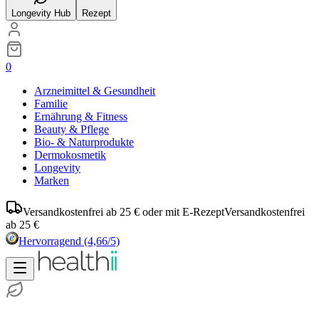
Longevity Hub
Rezept
0
Arzneimittel & Gesundheit
Familie
Ernährung & Fitness
Beauty & Pflege
Bio- & Naturprodukte
Dermokosmetik
Longevity
Marken
Versandkostenfrei ab 25 € oder mit E-Rezept
Versandkostenfrei
ab 25 €
Hervorragend
(4,66/5)