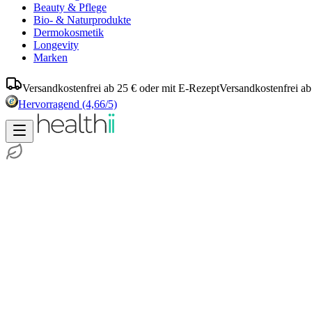
Beauty & Pflege
Bio- & Naturprodukte
Dermokosmetik
Longevity
Marken
Versandkostenfrei ab 25 € oder mit E-Rezept
Versandkostenfrei ab
Hervorragend
(4,66/5)