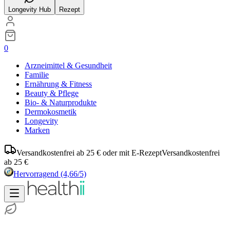
Longevity Hub
Rezept
0
Arzneimittel & Gesundheit
Familie
Ernährung & Fitness
Beauty & Pflege
Bio- & Naturprodukte
Dermokosmetik
Longevity
Marken
Versandkostenfrei ab 25 € oder mit E-Rezept
Versandkostenfrei
ab 25 €
Hervorragend
(4,66/5)