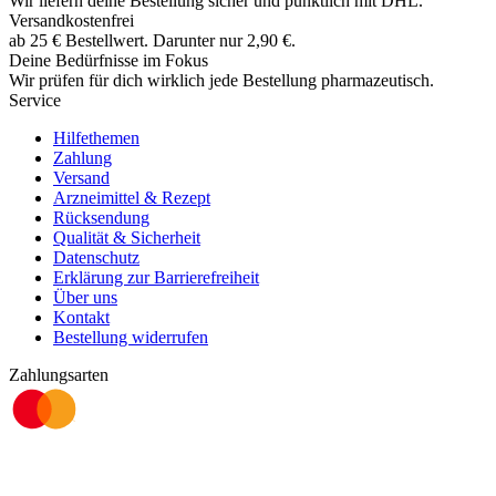
Wir liefern deine Bestellung sicher und
pünktlich
mit
DHL
.
Versandkostenfrei
ab
25
€
Bestellwert. Darunter nur
2,90
€
.
Deine Bedürfnisse im Fokus
Wir prüfen für dich wirklich
jede
Bestellung pharmazeutisch.
Service
Hilfethemen
Zahlung
Versand
Arzneimittel & Rezept
Rücksendung
Qualität & Sicherheit
Datenschutz
Erklärung zur Barrierefreiheit
Über uns
Kontakt
Bestellung widerrufen
Zahlungsarten