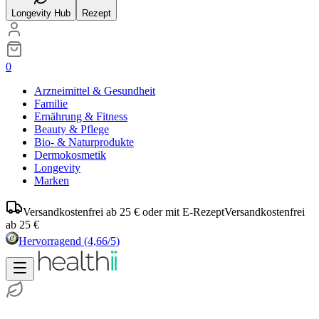
Longevity Hub
Rezept
0
Arzneimittel & Gesundheit
Familie
Ernährung & Fitness
Beauty & Pflege
Bio- & Naturprodukte
Dermokosmetik
Longevity
Marken
Versandkostenfrei ab 25 € oder mit E-Rezept
Versandkostenfrei
ab 25 €
Hervorragend
(4,66/5)