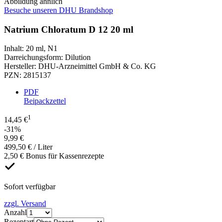
Abbildung ähnlich
Besuche unseren DHU Brandshop
Natrium Chloratum D 12 20 ml
Inhalt
:
20 ml
,
N1
Darreichungsform
:
Dilution
Hersteller
:
DHU-Arzneimittel GmbH & Co. KG
PZN
:
2815137
PDF
Beipackzettel
1
14,45 €
-31%
9,99 €
499,50 € / Liter
2,50 € Bonus für Kassenrezepte
Sofort verfügbar
zzgl. Versand
Anzahl
Rezeptart