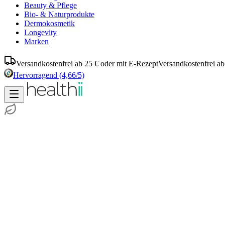
Beauty & Pflege
Bio- & Naturprodukte
Dermokosmetik
Longevity
Marken
Versandkostenfrei ab 25 € oder mit E-Rezept
Versandkostenfrei ab
Hervorragend
(4,66/5)