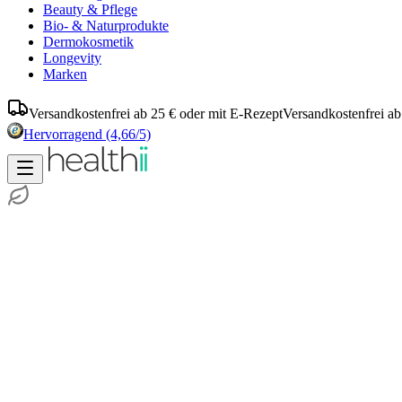
Beauty & Pflege
Bio- & Naturprodukte
Dermokosmetik
Longevity
Marken
Versandkostenfrei ab 25 € oder mit E-Rezept
Versandkostenfrei ab
Hervorragend
(4,66/5)