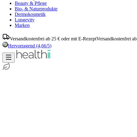
Beauty & Pflege
Bio- & Naturprodukte
Dermokosmetik
Longevity
Marken
Versandkostenfrei ab 25 € oder mit E-Rezept
Versandkostenfrei ab
Hervorragend
(4,66/5)