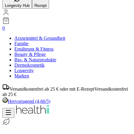
Longevity Hub
Rezept
0
Arzneimittel & Gesundheit
Familie
Ernährung & Fitness
Beauty & Pflege
Bio- & Naturprodukte
Dermokosmetik
Longevity
Marken
Versandkostenfrei ab 25 € oder mit E-Rezept
Versandkostenfrei
ab 25 €
Hervorragend
(4,66/5)