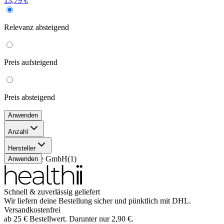
13,79 €
Relevanz
absteigend
Preis
aufsteigend
Preis
absteigend
Anwenden
Anzahl
30 ml
(
1
)
Hersteller
EctoCare GmbH
(
1
)
Anwenden
Schnell & zuverlässig geliefert
Wir liefern deine Bestellung sicher und
pünktlich
mit
DHL
.
Versandkostenfrei
ab
25
€
Bestellwert. Darunter nur
2,90
€
.