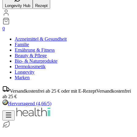
Longevity Hub
Rezept
0
Arzneimittel & Gesundheit
Familie
Ernährung & Fitness
Beauty & Pflege
Bio- & Naturprodukte
Dermokosmetik
Longevity
Marken
Versandkostenfrei ab 25 € oder mit E-Rezept
Versandkostenfrei
ab 25 €
Hervorragend
(4,66/5)