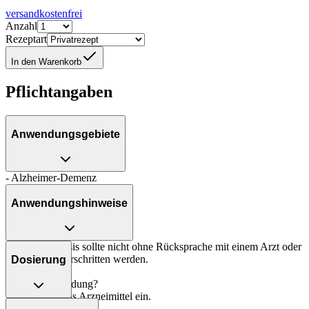
versandkostenfrei
Anzahl
Rezeptart
In den Warenkorb
Pflichtangaben
Anwendungsgebiete
- Alzheimer-Demenz
Anwendungshinweise
Die Gesamtdosis sollte nicht ohne Rücksprache mit einem Arzt oder
Apotheker überschritten werden.
Dosierung
Art der Anwendung?
Nehmen Sie das Arzneimittel ein.
Behandlungsbeginn: