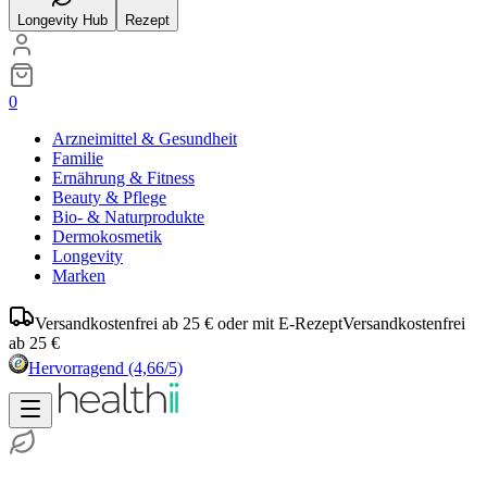
Longevity Hub
Rezept
0
Arzneimittel & Gesundheit
Familie
Ernährung & Fitness
Beauty & Pflege
Bio- & Naturprodukte
Dermokosmetik
Longevity
Marken
Versandkostenfrei ab 25 € oder mit E-Rezept
Versandkostenfrei
ab 25 €
Hervorragend
(4,66/5)