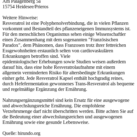
Am Palagenberg 5a
15754 Heidesee/Prieros
Weitere Hinweise:
Resveratrol ist eine Polyphenolverbindung, die in vielen Pflanzen
vorkommt und Bestandteil des pflanzeneigenen Immunsystems ist.
Für den menschlichen Organismus sehen einige Wissenschaftler
einen Zusammenhang mit dem sogenannten "Französischen
Paradox", dem Phänomen, dass Franzosen trotz ihrer fettreichen
Essgewohnheiten erstaunlich selten von cardiovaskulären
Erkrankungen betroffen sind. Viele
epidemiologischer Erhebungen sowie Studien weisen außerdem
darauf hin, dass eine hohe Resveratrolaufnahme mit einem
allgemein verminderten Risiko für altersbedingte Erkrankungen
einher geht. Jede Resveratrol Kapsel enthält hochgradig reines,
durch Hefefermentation gewonnenes Trans-Resveratrol als bequeme
und regelmäßige Ergänzung der Ernährung.
Nahrungsergänzungsmittel sind kein Ersatz für eine ausgewogene
und abwechslungsreiche Ernährung. Die empfohlene
Verzehrsmenge darf nicht überschritten werden. Bitte achten Sie auf
die Bedeutung einer abwechslungsreichen und ausgewogenen
Ernährung sowie eine gesunde Lebensweise.
Quelle: hirundo.org