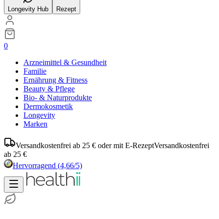
Longevity Hub
Rezept
0
Arzneimittel & Gesundheit
Familie
Ernährung & Fitness
Beauty & Pflege
Bio- & Naturprodukte
Dermokosmetik
Longevity
Marken
Versandkostenfrei ab 25 € oder mit E-Rezept
Versandkostenfrei
ab 25 €
Hervorragend
(4,66/5)