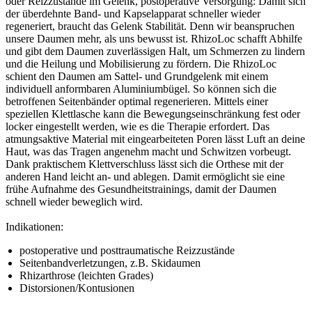
oder Reizzustände im Gelenk, postoperative Versorgung: Damit sich
der überdehnte Band- und Kapselapparat schneller wieder
regeneriert, braucht das Gelenk Stabilität. Denn wir beanspruchen
unsere Daumen mehr, als uns bewusst ist. RhizoLoc schafft Abhilfe
und gibt dem Daumen zuverlässigen Halt, um Schmerzen zu lindern
und die Heilung und Mobilisierung zu fördern. Die RhizoLoc
schient den Daumen am Sattel- und Grundgelenk mit einem
individuell anformbaren Aluminiumbügel. So können sich die
betroffenen Seitenbänder optimal regenerieren. Mittels einer
speziellen Klettlasche kann die Bewegungseinschränkung fest oder
locker eingestellt werden, wie es die Therapie erfordert. Das
atmungsaktive Material mit eingearbeiteten Poren lässt Luft an deine
Haut, was das Tragen angenehm macht und Schwitzen vorbeugt.
Dank praktischem Klettverschluss lässt sich die Orthese mit der
anderen Hand leicht an- und ablegen. Damit ermöglicht sie eine
frühe Aufnahme des Gesundheitstrainings, damit der Daumen
schnell wieder beweglich wird.
Indikationen:
postoperative und posttraumatische Reizzustände
Seitenbandverletzungen, z.B. Skidaumen
Rhizarthrose (leichten Grades)
Distorsionen/Kontusionen