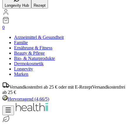
Longevity Hub
Rezept
0
Arzneimittel & Gesundheit
Familie
Ernährung & Fitness
Beauty & Pflege
Bio- & Naturprodukte
Dermokosmetik
Longevity
Marken
Versandkostenfrei ab 25 € oder mit E-Rezept
Versandkostenfrei
ab 25 €
Hervorragend
(4,66/5)