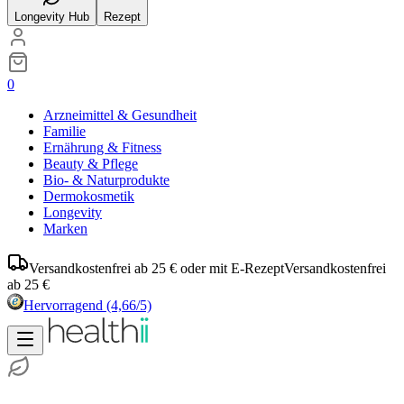
Longevity Hub
Rezept
0
Arzneimittel & Gesundheit
Familie
Ernährung & Fitness
Beauty & Pflege
Bio- & Naturprodukte
Dermokosmetik
Longevity
Marken
Versandkostenfrei ab 25 € oder mit E-Rezept
Versandkostenfrei
ab 25 €
Hervorragend
(4,66/5)