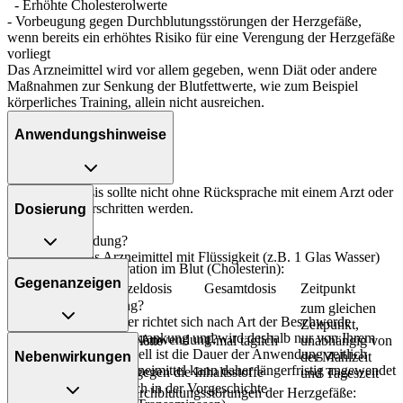
- Erhöhte Cholesterolwerte
- Vorbeugung gegen Durchblutungsstörungen der Herzgefäße,
wenn bereits ein erhöhtes Risiko für eine Verengung der Herzgefäße
vorliegt
Das Arzneimittel wird vor allem gegeben, wenn Diät oder andere
Maßnahmen zur Senkung der Blutfettwerte, wie zum Beispiel
körperliches Training, allein nicht ausreichen.
Anwendungshinweise
Die Gesamtdosis sollte nicht ohne Rücksprache mit einem Arzt oder
Apotheker überschritten werden.
Dosierung
Art der Anwendung?
Nehmen Sie das Arzneimittel mit Flüssigkeit (z.B. 1 Glas Wasser)
Erhöhte Fettkonzentration im Blut (Cholesterin):
ein.
Gegenanzeigen
Personenkreis
Einzeldosis
Gesamtdosis
Zeitpunkt
Dauer der Anwendung?
zum gleichen
Die Anwendungsdauer richtet sich nach Art der Beschwerde
Zeitpunkt,
und/oder Dauer der Erkrankung und wird deshalb nur von Ihrem
Was spricht gegen eine Anwendung?
Erwachsene
1 Tablette
1-mal täglich
unabhängig von
Arzt bestimmt. Prinzipiell ist die Dauer der Anwendung zeitlich
Nebenwirkungen
der Mahlzeit
nicht begrenzt, das Arzneimittel kann daher längerfristig angewendet
- Überempfindlichkeit gegen die Inhaltsstoffe
und Tageszeit
werden.
- Lebererkrankung, auch in der Vorgeschichte
Vorbeugung gegen Durchblutungsstörungen der Herzgefäße: