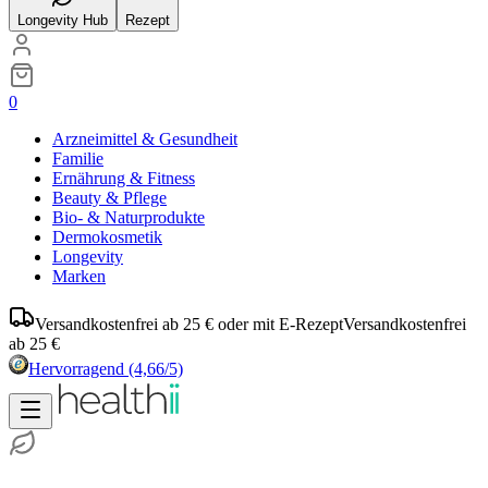
Longevity Hub
Rezept
0
Arzneimittel & Gesundheit
Familie
Ernährung & Fitness
Beauty & Pflege
Bio- & Naturprodukte
Dermokosmetik
Longevity
Marken
Versandkostenfrei ab 25 € oder mit E-Rezept
Versandkostenfrei
ab 25 €
Hervorragend
(4,66/5)