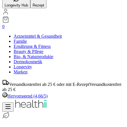
Longevity Hub
Rezept
0
Arzneimittel & Gesundheit
Familie
Ernährung & Fitness
Beauty & Pflege
Bio- & Naturprodukte
Dermokosmetik
Longevity
Marken
Versandkostenfrei ab 25 € oder mit E-Rezept
Versandkostenfrei
ab 25 €
Hervorragend
(4,66/5)